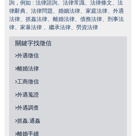
詢，例如 : 法律諮詢、
法律常識
、
法律條文
、
法
律辭典
、
法律問題
、
婚姻法律
、
家庭法律
、
外遇
法律
、
抓姦法律
、
離婚法律
、
債務法律
、刑事
法
律
、
家暴
法律 、繼承法律、勞資
法律
關鍵字找徵信
外遇徵信
離婚法律
工商徵信
外遇蒐證
外遇調查
抓姦.通姦
離婚手續