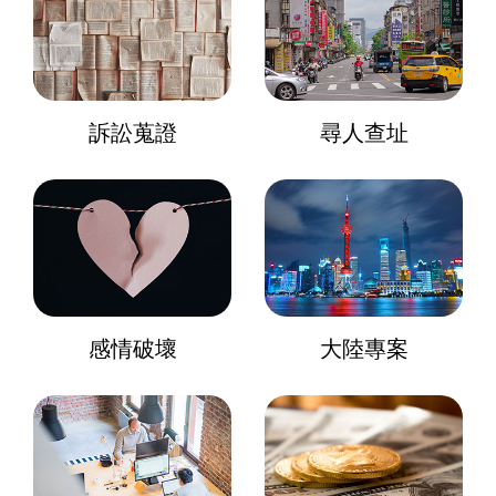
訴訟蒐證
尋人查址
感情破壞
大陸專案