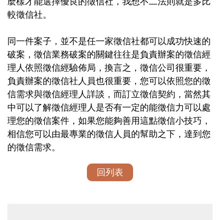
麼樣才能選擇優良的
徵信社
，我想不二法則就是多比
較
徵信社
。
同一件案子，並不是任一家
徵信社
都可以成功快速的
破案，
徵信
業務破案的關鍵往往是負責辦案的徵信經
理人依照
徵信
經驗佈局，換言之，
徵信公司
很重要，
負責辦案的
徵信社
人員也很重要，您可以依照您的
徵
信
需求與
徵信
經理人詳談，而訂立
徵信
契約，當然其
中可以了解
徵信
經理人是否有一定的能
徵信
力可以處
理您的
徵信
案件，如果您能夠善用這點
徵信
小技巧，
相信您可以由最專業的
徵信
人員的幫助之下，達到您
的
徵信
需求。
回列表