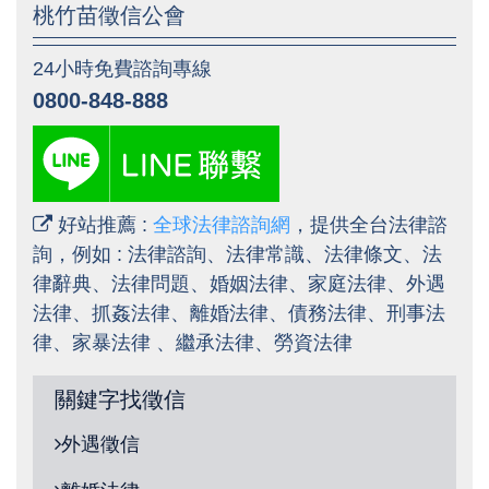
桃竹苗徵信公會
24小時免費諮詢專線
0800-848-888
好站推薦 :
全球法律諮詢網
，提供全台法律諮
詢，例如 : 法律諮詢、
法律常識
、
法律條文
、
法
律辭典
、
法律問題
、
婚姻法律
、
家庭法律
、
外遇
法律
、
抓姦法律
、
離婚法律
、
債務法律
、刑事
法
律
、
家暴
法律 、繼承法律、勞資
法律
關鍵字找徵信
外遇徵信